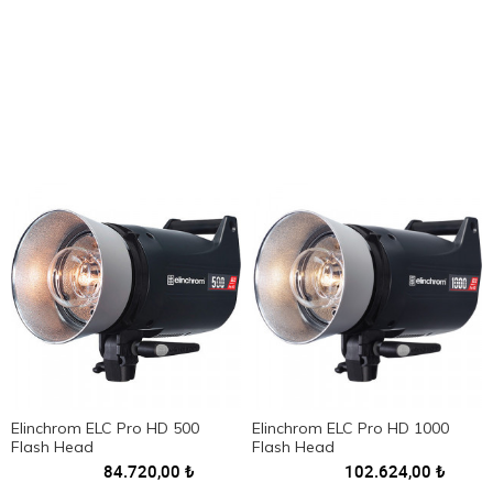
etmemizi sağlarlar.
Model ya da ürün çekimlerinde fotoğraf stüdyolarının vaz
geçilmez ekipmanı olmasının yanında, profesyonel çalışmanın
da gereğidir.
Web sitemizde tüm çeşitlerimizi, tek flaş ya da flaş setlerini,
birlikte kullanılan geniş aksesuar yelpazesini, özellikleri, fiyatları
ve ödeme seçenekleri ile görebilirsiniz.
Elinchrom ELC Pro HD 500
Elinchrom ELC Pro HD 1000
Flash Head
Flash Head
84.720,00
₺
102.624,00
₺