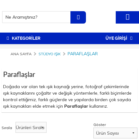
KATEGORİLER
ÜYE GİRİŞİ
PARAFLAŞLAR
ANA SAYFA
STÜDYO IŞIK
Paraflaşlar
Doğada var olan tek ışık kaynağı yerine, fotoğraf çekimlerinde
ışık kaynaklarını çoğaltır ve değişik yöntemlerle, farklı biçimlerde
kontrol ettiğimiz, farklı güçlerde ve yapılarda birden çok sayıda
ışık kaynakları elde etmek için
Paraflaşlar
kullanırız.
Bunlar, fotoğraf kamerasına entegre olarak çalışan, fotoğraf
makinesinin enstantane hızları ile birlikte hareket eden, içindeki
Göster
kondansatörler sayesinde yüksek voltajlarda enerji biriktirip,
Sırala
önündeki flaş tüpü ile çakım sağlayan ışık kaynaklarıdır.
Normal şebeke akımının çok üstünde gerilim sağlayabilirler. Bu