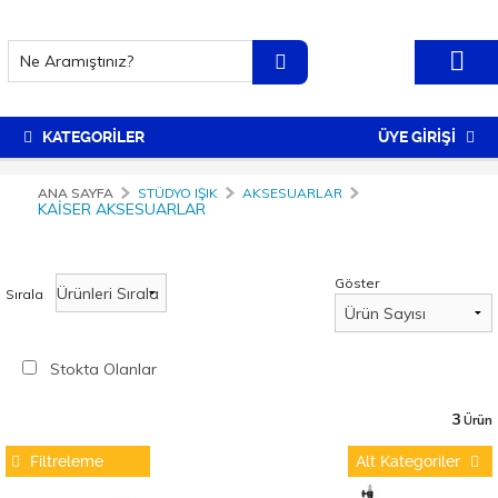
KATEGORİLER
ÜYE GİRİŞİ
ANA SAYFA
STÜDYO IŞIK
AKSESUARLAR
KAISER AKSESUARLAR
Göster
Sırala
Stokta Olanlar
3
Ürün
Filtreleme
Alt Kategoriler