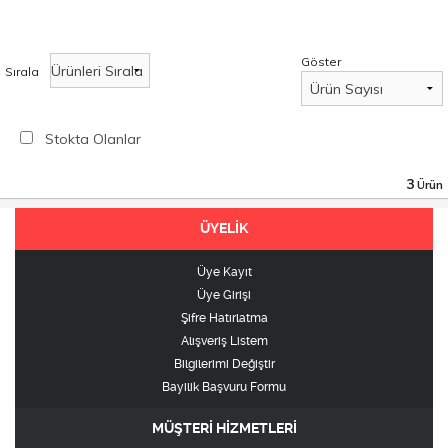
Göster
Sırala
Stokta Olanlar
3
Ürün
ÜYELİK
Üye Kayıt
Üye Girişi
Şifre Hatırlatma
Alışveriş Listem
Bilgilerimi Değiştir
Bayilik Başvuru Formu
MÜŞTERİ HİZMETLERİ