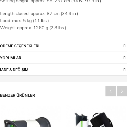
Setting height: approx. 88-237 cm (34.6- 93.3 in.)
Length closed: approx. 87 cm (34.3 in.)
Load: max. 5 kg (11 lbs.)
Weight: approx. 1260 g (2.8 lbs.)
ÖDEME SEÇENEKLERİ
YORUMLAR
İADE & DEĞİŞİM
BENZER ÜRÜNLER