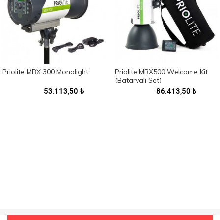
Priolite MBX 300 Monolight
Priolite MBX500 Welcome Kit
(Bataryalı Set)
53.113,50
₺
86.413,50
₺