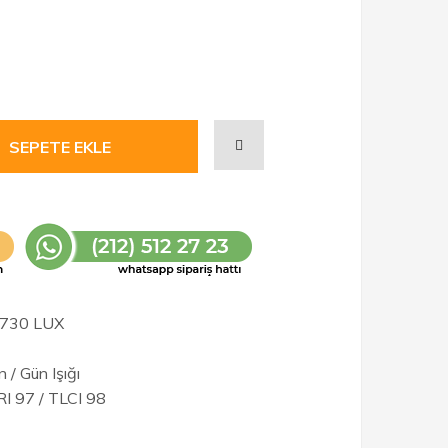
 1730 LUX
/ Gün Işığı
RI 97 / TLCI 98