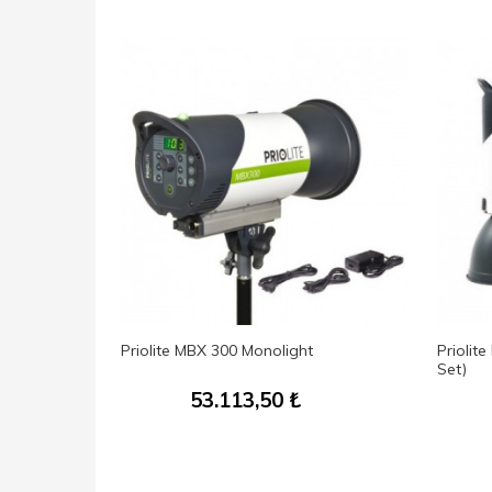
İçin
Priolite MBX 300 Monolight
Priolit
5-A)
Set)
53.113,50
₺