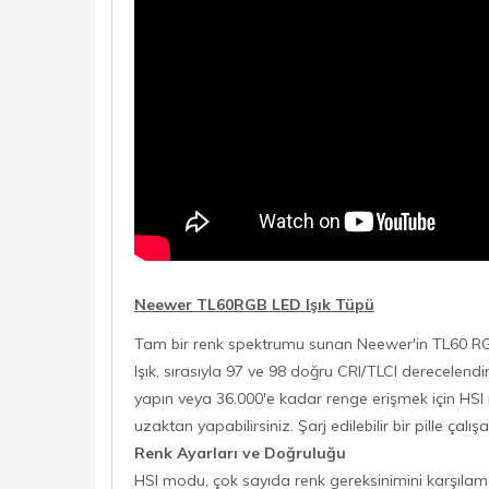
Neewer TL60RGB LED Işık Tüpü
Tam bir renk spektrumu sunan Neewer'in TL60 RGB L
Işık, sırasıyla 97 ve 98 doğru CRI/TLCI derecelend
yapın veya 36.000'e kadar renge erişmek için HSI
uzaktan yapabilirsiniz. Şarj edilebilir bir pille ç
Renk Ayarları ve Doğruluğu
HSI modu, çok sayıda renk gereksinimini karşıla