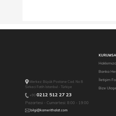
KURUMSA
Hakkımız
Banka Hes
İletişim F
Merkez: Büyük Postane Cad. No:8
Sirkeci Fatih İstanbul - Türkiye
Bize Ulaşı
0212 512 27 23
+90
Pazartesi - Cumartesi: 8:00 - 19:00
bilgi@kamerithalat.com