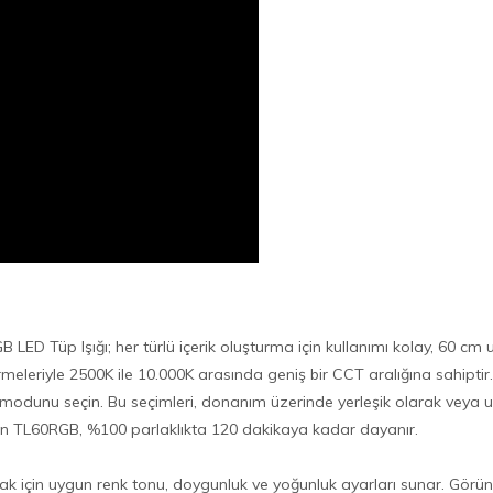
ED Tüp Işığı; her türlü içerik oluşturma için kullanımı kolay, 60 cm 
irmeleriyle 2500K ile 10.000K arasında geniş bir CCT aralığına sahipt
 modunu seçin. Bu seçimleri, donanım üzerinde yerleşik olarak veya u
alışan TL60RGB, %100 parlaklıkta 120 dakikaya kadar dayanır.
mak için uygun renk tonu, doygunluk ve yoğunluk ayarları sunar. Gö