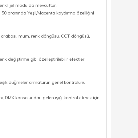
 renkli jel modu da mevcuttur.
 50 oranında Yeşil/Macenta kaydırma özelliğini
lis arabası, mum, renk döngüsü, CCT döngüsü,
 değiştirme gibi özelleştirilebilir efektler
erleşik düğmeler armatürün genel kontrolünü
nı, DMX konsolundan gelen ışığı kontrol etmek için