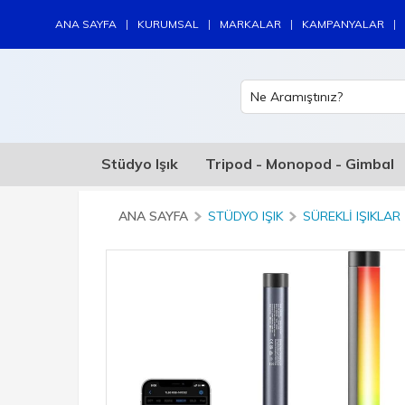
|
|
|
|
ANA SAYFA
KURUMSAL
MARKALAR
KAMPANYALAR
Stüdyo Işık
Tripod - Monopod - Gimbal
ANA SAYFA
STÜDYO IŞIK
SÜREKLI IŞIKLAR