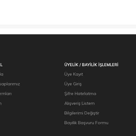
L
ÜYELİK / BAYİLİK İŞLEMLERİ
da
Üye Kayıt
aplarımız
Üye Giriş
ormları
Şifre Hatırlatma
n
Alışveriş Listem
Bilgilerimi Değiştir
Bayilik Başvuru Formu