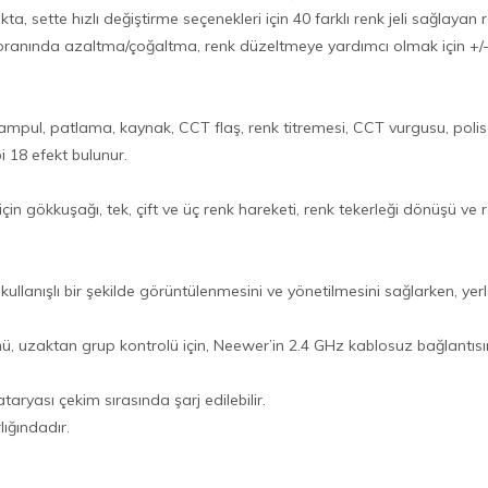
ta, sette hızlı değiştirme seçenekleri için 40 farklı renk jeli sağlayan
 oranında azaltma/çoğaltma, renk düzeltmeye yardımcı olmak için +/-
ı ampul, patlama, kaynak, CCT flaş, renk titremesi, CCT vurgusu, po
i 18 efekt bulunur.
gökkuşağı, tek, çift ve üç renk hareketi, renk tekerleği dönüşü ve renk
kullanışlı bir şekilde görüntülenmesini ve yönetilmesini sağlarken, y
ü, uzaktan grup kontrolü için, Neewer’in 2.4 GHz kablosuz bağlantısı
aryası çekim sırasında şarj edilebilir.
lığındadır.