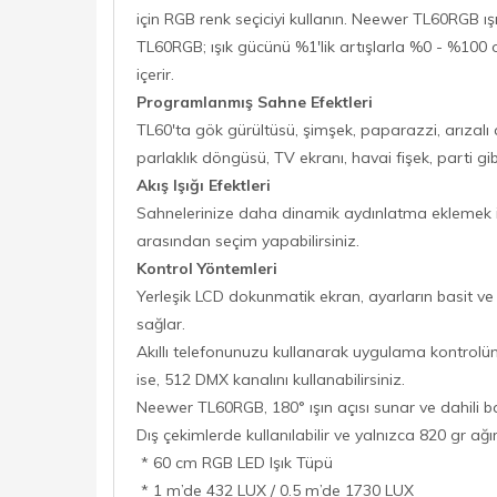
için RGB renk seçiciyi kullanın. Neewer TL60RGB ışık
TL60RGB; ışık gücünü %1'lik artışlarla %0 - %100
içerir.
Programlanmış Sahne Efektleri
TL60'ta gök gürültüsü, şimşek, paparazzi, arızal
parlaklık döngüsü, TV ekranı, havai fişek, parti gib
Akış Işığı Efektleri
Sahnelerinize daha dinamik aydınlatma eklemek için 
arasından seçim yapabilirsiniz.
Kontrol Yöntemleri
Yerleşik LCD dokunmatik ekran, ayarların basit ve 
sağlar.
Akıllı telefonunuzu kullanarak uygulama kontrolün
ise, 512 DMX kanalını kullanabilirsiniz.
Neewer TL60RGB, 180° ışın açısı sunar ve dahili bat
Dış çekimlerde kullanılabilir ve yalnızca 820 gr ağır
* 60 cm RGB LED Işık Tüpü
* 1 m’de 432 LUX / 0.5 m’de 1730 LUX