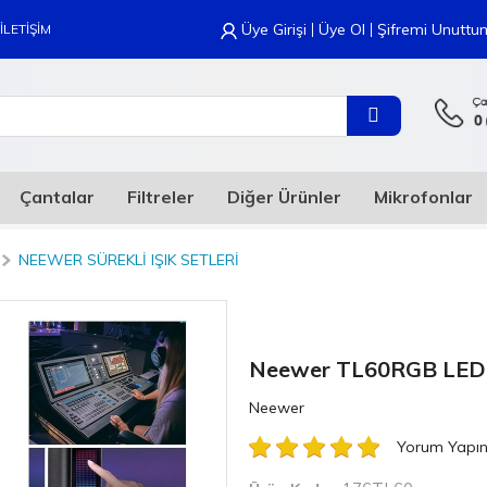
|
|
Üye Girişi
Üye Ol
Şifremi Unuttu
İLETİŞİM
Çantalar
Filtreler
Diğer Ürünler
Mikrofonlar
NEEWER SÜREKLI IŞIK SETLERI
Neewer TL60RGB LED 
Neewer
Yorum Yapı