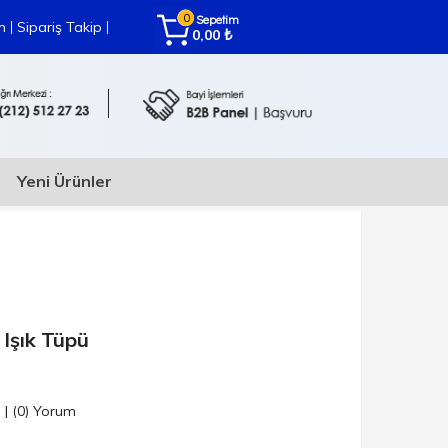
0
Sepetim
|
|
m
Sipariş Takip
₺
0,00
Yeni Ürünler
Işık Tüpü
n
|
(0)
Yorum