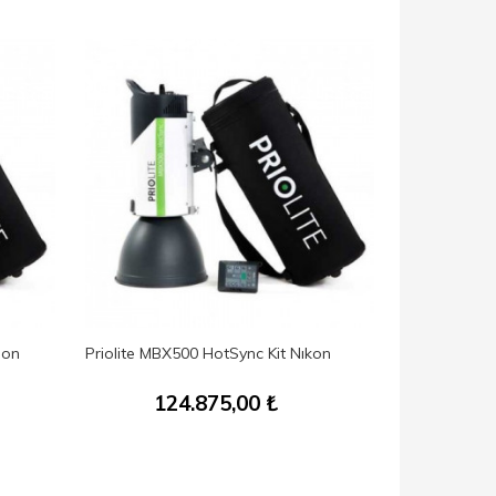
non
Priolite MBX500 HotSync Kit Nıkon
NEEWER 55cm
124.875,00
₺
6.