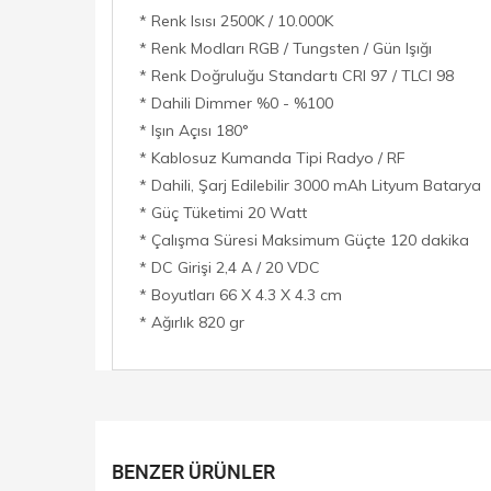
* Renk Isısı 2500K / 10.000K
* Renk Modları RGB / Tungsten / Gün Işığı
* Renk Doğruluğu Standartı CRI 97 / TLCI 98
* Dahili Dimmer %0 - %100
* Işın Açısı 180°
* Kablosuz Kumanda Tipi Radyo / RF
* Dahili, Şarj Edilebilir 3000 mAh Lityum Batarya
* Güç Tüketimi 20 Watt
* Çalışma Süresi Maksimum Güçte 120 dakika
* DC Girişi 2,4 A / 20 VDC
* Boyutları 66 X 4.3 X 4.3 cm
* Ağırlık 820 gr
BENZER ÜRÜNLER