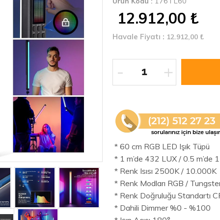
176TL60
Ürün Kodu :
12.912,00
₺
Havale Fiyatı :
12.912,00
₺
-
+
* 60 cm RGB LED Işık Tüpü
* 1 m’de 432 LUX / 0.5 m’de
* Renk Isısı 2500K / 10.000K
* Renk Modları RGB / Tungsten 
* Renk Doğruluğu Standartı C
* Dahili Dimmer %0 - %100
* Işın Açısı 180°