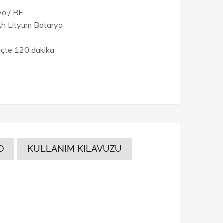
o / RF
mAh Lityum Batarya
çte 120 dakika
O
KULLANIM KILAVUZU