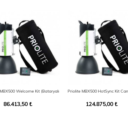
e MBX500 Welcome Kit (Bataryalı
Priolite MBX500 HotSync Kit Ca
86.413,50
₺
124.875,00
₺