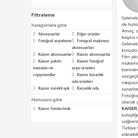
Filtreleme
Geleneks
de hızla
Kategorilere göre
Amaç; am
Aksesuarlar
Diğer ürünler
başına i
Fotoğraf arşivleme
Fotograf makinesi
Geleneks
aksesuarları
konuda h
Kaiser aksesuarlar
Kaiser aksesuarlar
Film yık
Kaiser çekim
Kaiser fotoğraf
mükemme
masaları ve
arşiv ürünleri
barındır
copystandlar
Kaiser karanlık
vazgeçil
oda ürünleri
rakipsiz
Kaiser sürekli ışık
Karanlık oda
sunarlar
setleri
Speedlite
Fotoğraf
Markalara göre
olacak ç
aksesuarları
KAISER
Stüdyo ışık
Kaiser fototechnik
Sürekli ışıklar
kolaylığ
Ürün çekim
sağlamlı
masaları ve
Türkiye 
copystandlar
edinebili