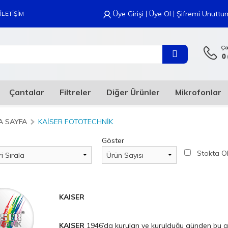
|
|
Üye Girişi
Üye Ol
Şifremi Unuttu
İLETİŞİM
Çantalar
Filtreler
Diğer Ürünler
Mikrofonlar
A SAYFA
KAISER FOTOTECHNIK
Göster
Stokta O
KAISER
KAISER
1946’da kurulan ve kurulduğu günden bu güne