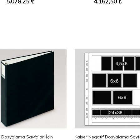
5.078,25
₺
4.162,50
₺
 Dosyalama Sayfaları İçin
Kaiser Negatif Dosyalama Sayfa