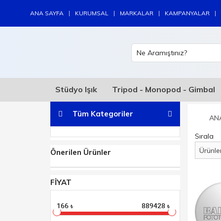
|
|
|
|
ANA SAYFA
KURUMSAL
MARKALAR
KAMPANYALAR
Stüdyo Işık
Tripod - Monopod - Gimbal
Tüm Kategoriler
AN
Sırala
Önerilen Ürünler
FİYAT
166
889428
₺
₺