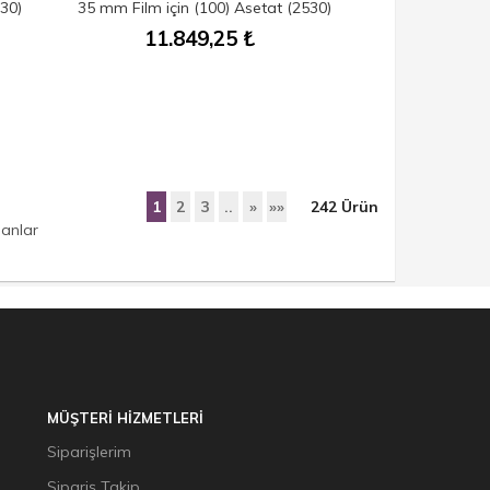
30)
35 mm Film için (100) Asetat (2530)
11.849,25
₺
1
2
3
..
»
»»
242
Ürün
lanlar
MÜŞTERİ HİZMETLERİ
Siparişlerim
Sipariş Takip