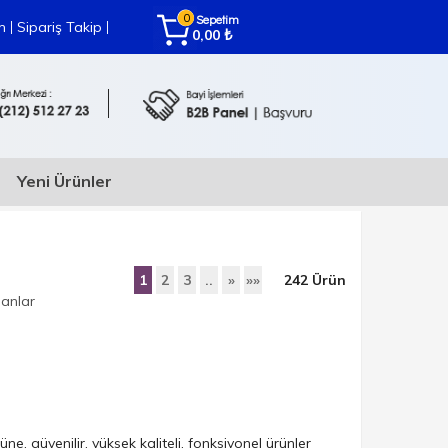
0
Sepetim
|
|
m
Sipariş Takip
₺
0,00
Yeni Ürünler
1
2
3
..
»
»»
242
Ürün
lanlar
, güvenilir, yüksek kaliteli, fonksiyonel ürünler