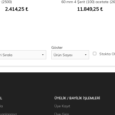
 (2500)
60 mm 4 Şerit (100) acetate (26
2.414,25
₺
11.849,25
₺
Göster
Stokta O
L
ÜYELİK / BAYİLİK İŞLEMLERİ
da
Üye Kayıt
aplarımız
Üye Giriş