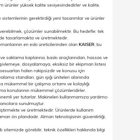
 ürünler yüksek kalite seviyesindedirler ve kalite,
istemlerinin gerektirdiği yeni tasarımlar ve ürünler
verebilmek, çözümler sunabilmektir. Bu hedefle; tek
r de tasarlamakta ve üretmektedir.
manlarının en eski üreticilerinden olan
KAISER
; bu
i ve saklama kaplarına, baskı araçlarından, hassas ve
vlemeye, dosyalamaya, eksiksiz bir ekipman listesi
ksesuarları halen rakipsizdir ve konusu için
lama standları, gün ışığı üniteleri alanında
larına mükemmel bir çalışma ortamı ve kolaylığı
lama konularının mükemmel çözümleridirler.
önemli yer tutarlar. Makineleri kullanmamıza yardımcı
lanıcılara sunulmuştur.
geliştirmekte ve üretmektedir. Ürünlerde kullanım
zaman ön plandadır. Alman teknolojisinin güvenilirliği,
sitemizde görebilir, teknik özellikleri hakkında bilgi