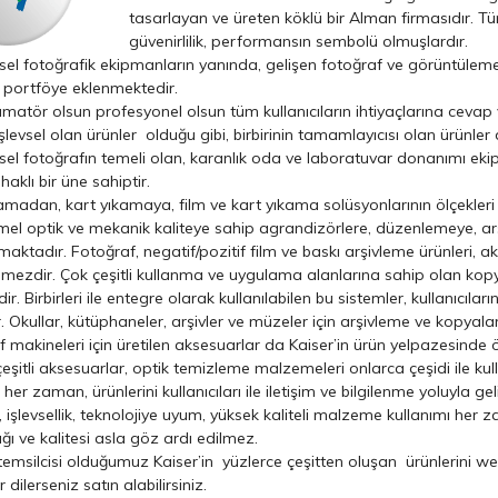
tasarlayan ve üreten köklü bir Alman firmasıdır. Tüm
güvenirlilik, performansın sembolü olmuşlardır.
el fotoğrafik ekipmanların yanında, gelişen fotoğraf ve görüntüleme s
 portföye eklenmektedir.
atör olsun profesyonel olsun tüm kullanıcıların ihtiyaçlarına cevap 
şlevsel olan ürünler olduğu gibi, birbirinin tamamlayıcısı olan ürünle
el fotoğrafın temeli olan, karanlık oda ve laboratuvar donanımı ekip
aklı bir üne sahiptir.
amadan, kart yıkamaya, film ve kart yıkama solüsyonlarının ölçekler
l optik ve mekanik kaliteye sahip agrandizörlere, düzenlemeye, arşi
maktadır. Fotoğraf, negatif/pozitif film ve baskı arşivleme ürünleri, a
mezdir. Çok çeşitli kullanma ve uygulama alanlarına sahip olan kopya
dir. Birbirleri ile entegre olarak kullanılabilen bu sistemler, kullanıcı
. Okullar, kütüphaneler, arşivler ve müzeler için arşivleme ve kopya
 makineleri için üretilen aksesuarlar da Kaiser’in ürün yelpazesinde 
eşitli aksesuarlar, optik temizleme malzemeleri onlarca çeşidi ile kul
; her zaman, ürünlerini kullanıcıları ile iletişim ve bilgilenme yoluyla 
ı, işlevsellik, teknolojiye uyum, yüksek kaliteli malzeme kullanımı her 
ğı ve kalitesi asla göz ardı edilmez.
temsilcisi olduğumuz Kaiser’in yüzlerce çeşitten oluşan ürünlerini web 
r dilerseniz satın alabilirsiniz.