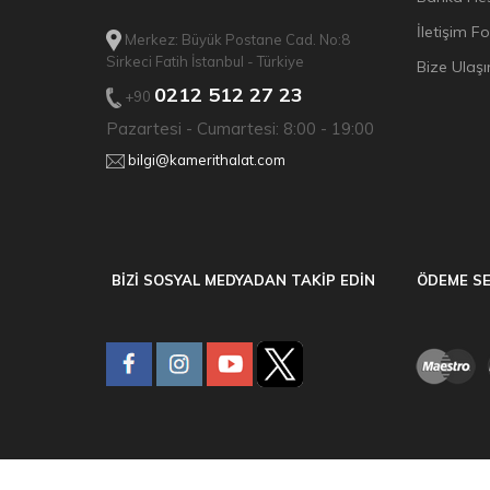
İletişim F
Merkez: Büyük Postane Cad. No:8
Sirkeci Fatih İstanbul - Türkiye
Bize Ulaşı
0212 512 27 23
+90
Pazartesi - Cumartesi: 8:00 - 19:00
bilgi@kamerithalat.com
BİZİ SOSYAL MEDYADAN TAKİP EDİN
ÖDEME SE