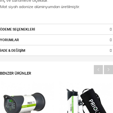
İnç ve santimetre ölçeklidir.
Mat siyah adonize alüminyumdan üretilmiştir.
ÖDEME SEÇENEKLERİ
YORUMLAR
İADE & DEĞİŞİM
BENZER ÜRÜNLER