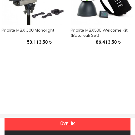
Priolite MBX 300 Monolight
Priolite MBX500 Welcome Kit
(Bataryalı Set)
53.113,50
₺
86.413,50
₺
ÜYELİK