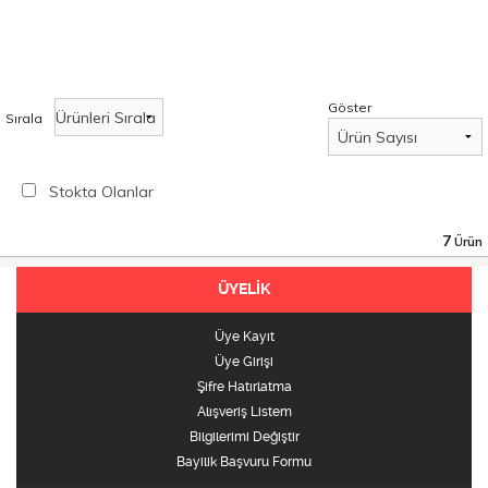
Göster
Sırala
Stokta Olanlar
7
Ürün
ÜYELİK
Üye Kayıt
Üye Girişi
Şifre Hatırlatma
Alışveriş Listem
Bilgilerimi Değiştir
Bayilik Başvuru Formu