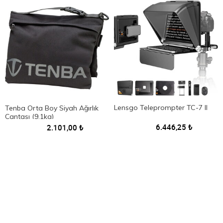
Lensgo Teleprompter TC-7 II
Tenba Orta Boy Siyah Ağırlık
Çantası (9.1kg)
6.446,25
₺
2.101,00
₺