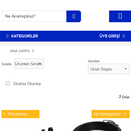
KATEGORİLER
ÜYE GİRİŞİ
ANA SAYFA
Göster
Sırala
Stokta Olanlar
7
Ürün
Filtreleme
Alt Kategoriler