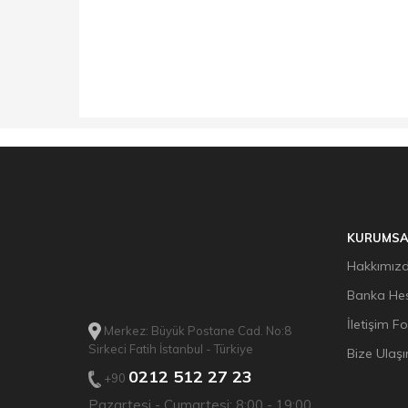
KURUMSA
Hakkımız
Banka Hes
İletişim F
Merkez: Büyük Postane Cad. No:8
Sirkeci Fatih İstanbul - Türkiye
Bize Ulaşı
0212 512 27 23
+90
Pazartesi - Cumartesi: 8:00 - 19:00