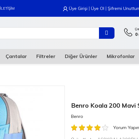
|
|
Üye Girişi
Üye Ol
Şifremi Unuttu
İLETİŞİM
Çantalar
Filtreler
Diğer Ürünler
Mikrofonlar
Benro Koala 200 Mavi S
Benro
Yorum Yapı