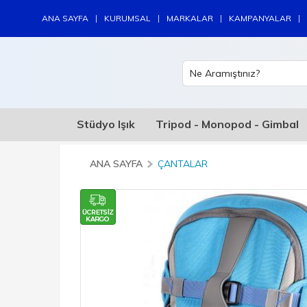
|
|
|
|
ANA SAYFA
KURUMSAL
MARKALAR
KAMPANYALAR
Stüdyo Işık
Tripod - Monopod - Gimbal
ANA SAYFA
ÇANTALAR