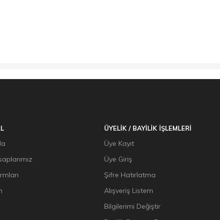
L
ÜYELİK / BAYİLİK İŞLEMLERİ
da
Üye Kayıt
aplarımız
Üye Giriş
ormları
Şifre Hatırlatma
n
Alışveriş Listem
Bilgilerimi Değiştir