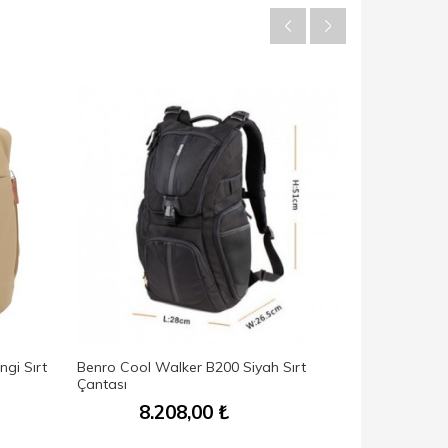
gi Sırt
Benro Cool Walker B200 Siyah Sırt
Benro Ranger
Çantası
8.208,00
₺
15