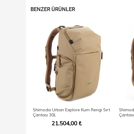
BENZER ÜRÜNLER
21
Shimoda Urban Explore Kum Rengi Sırt
Shimoda
Siyah Çanta
Çantası 30L
Çantası
21.504,00
₺