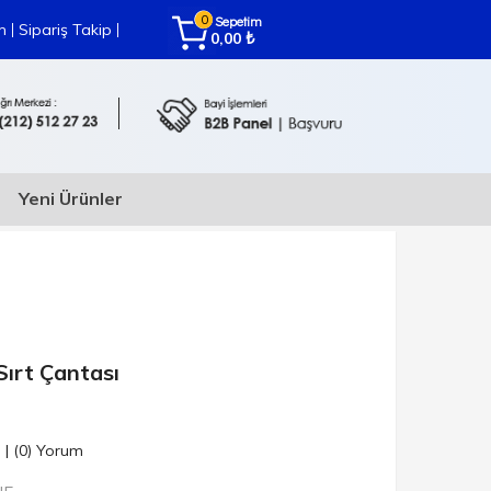
0
Sepetim
|
|
m
Sipariş Takip
₺
0,00
Yeni Ürünler
ırt Çantası
n
|
(0)
Yorum