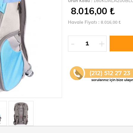
160KOALA200BL
Ürün Kodu :
8.016,00
₺
Havale Fiyatı :
8.016,00
₺
-
+