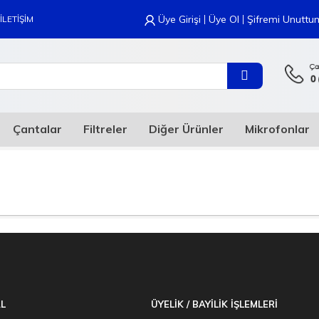
|
|
Üye Girişi
Üye Ol
Şifremi Unuttu
İLETİŞİM
Çantalar
Filtreler
Diğer Ürünler
Mikrofonlar
L
ÜYELİK / BAYİLİK İŞLEMLERİ