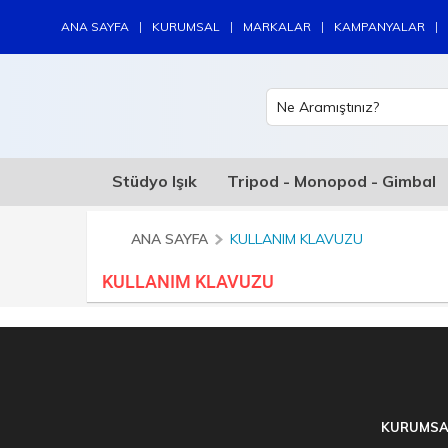
|
|
|
|
ANA SAYFA
KURUMSAL
MARKALAR
KAMPANYALAR
Stüdyo Işık
Tripod - Monopod - Gimbal
ANA SAYFA
KULLANIM KLAVUZU
KULLANIM KLAVUZU
KURUMSA