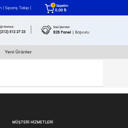
0
Sepetim
|
|
m
Sipariş Takip
₺
0,00
Yeni Ürünler
MÜŞTERİ HİZMETLERİ