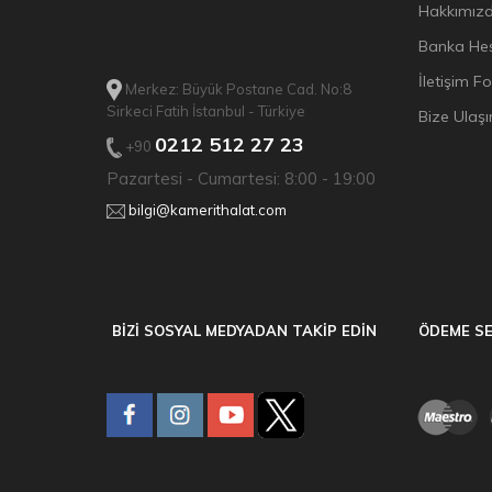
Hakkımız
Banka Hes
İletişim F
Merkez: Büyük Postane Cad. No:8
Sirkeci Fatih İstanbul - Türkiye
Bize Ulaşı
0212 512 27 23
+90
Pazartesi - Cumartesi: 8:00 - 19:00
bilgi@kamerithalat.com
BİZİ SOSYAL MEDYADAN TAKİP EDİN
ÖDEME SE