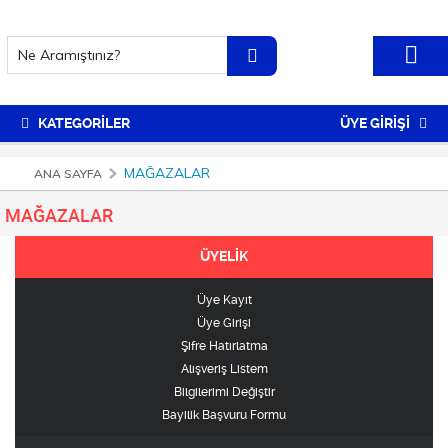
KATEGORİLER
ÜYE GİRİŞİ
MAĞAZALAR
ANA SAYFA
MAĞAZALAR
ÜYELİK
Üye Kayıt
Üye Girişi
Şifre Hatırlatma
Alışveriş Listem
Bilgilerimi Değiştir
Bayilik Başvuru Formu