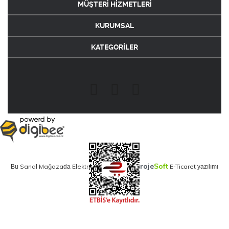
MÜŞTERİ HİZMETLERİ
KURUMSAL
KATEGORİLER
Proje
Soft
Sanal Mağaza
Elektronik Ticaret
E-Ticaret
Bu
da
için
yazılımı
kullanılmaktadır.