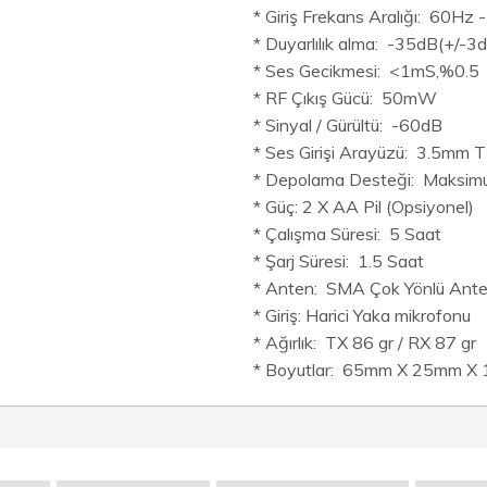
* Giriş Frekans Aralığı: 60Hz
* Duyarlılık alma: -35dB(+/
* Ses Gecikmesi: <1mS,%0.5
* RF Çıkış Gücü: 50mW
* Sinyal / Gürültü: -60dB
* Ses Girişi Arayüzü: 3.5mm 
* Depolama Desteği: Maksimu
* Güç: 2 X AA Pil (Opsiyonel)
* Çalışma Süresi: 5 Saat
* Şarj Süresi: 1.5 Saat
* Anten: SMA Çok Yönlü Ant
* Giriş: Harici Yaka mikrofonu
* Ağırlık: TX 86 gr / RX 87 gr
* Boyutlar: 65mm X 25mm X 