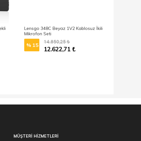
kli
Lensgo 348C Beyaz 1V2 Kablosuz İkili
Lensgo 348C 
Mikrofon Seti
Mikrofon Set
14.850,25
₺
14
% 15
% 15
12.622,71
₺
12
MÜŞTERİ HİZMETLERİ