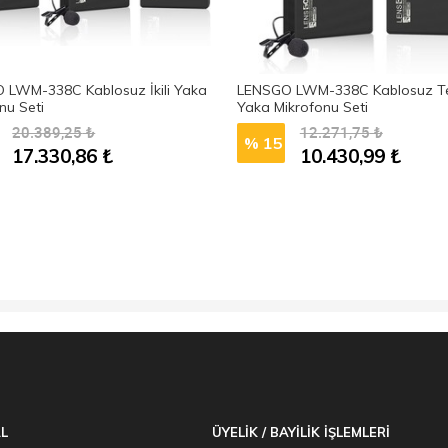
 LWM-338C Kablosuz İkili Yaka
LENSGO LWM-338C Kablosuz Te
nu Seti
Yaka Mikrofonu Seti
20.389,25
₺
12.271,75
₺
% 15
17.330,86
₺
10.430,99
₺
L
ÜYELİK / BAYİLİK İŞLEMLERİ