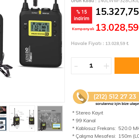
140LWM-328CİKİL
Ürün Kodu :
15.327,75
% 15
indirim
13.028,59
Kampanyalı
Havale Fiyatı :
13.028,59
₺
-
+
* Stereo Kayıt
* 99 Kanal
* Kablosuz Frekans: 520.0 M
* Çalışma Mesafesi: 150m (L