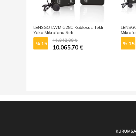
ka Mikrofonu
LENSGO LWM-328C Kablosuz Tekli
LENSGO
Yaka Mikrofonu Seti
Mikrofo
11.842,00
₺
% 15
% 15
10.065,70
₺
KURUMSA