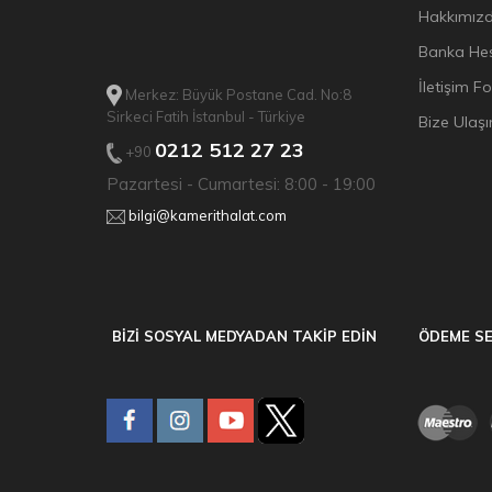
Hakkımız
Banka Hes
İletişim F
Merkez: Büyük Postane Cad. No:8
Sirkeci Fatih İstanbul - Türkiye
Bize Ulaşı
0212 512 27 23
+90
Pazartesi - Cumartesi: 8:00 - 19:00
bilgi@kamerithalat.com
BİZİ SOSYAL MEDYADAN TAKİP EDİN
ÖDEME SE