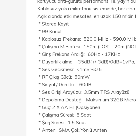
koruyucu anti-gürültü performansı ile, yayın dü
Kablosuz yaka mikrofonu sisteminde, her cihaz 
Açık alanda etki mesafesi en uzak 150 m'dir. En
* Stereo Kayıt
* 99 Kanal
* Kablosuz Frekans: 520.0 MHz - 590.0 MH
* Çalışma Mesafesi: 150m (LOS) - 20m (NO
* Giriş Frekans Aralığı: 60Hz - 17KHz
* Duyarlılık alma: -35dB(+/-3dB)/0dB=1vPa
* Ses Gecikmesi: <1mS,%0.5
* RF Çıkış Gücü: 50mW
* Sinyal / Gürültü: -60dB
* Ses Girişi Arayüzü: 3.5mm TRS Arayüzü
* Depolama Desteği: Maksimum 32GB MicroS
* Güç: 2 X AA Pil (Opsiyonel)
* Çalışma Süresi: 5 Saat
* Şarj Süresi: 1.5 Saat
* Anten: SMA Çok Yönlü Anten