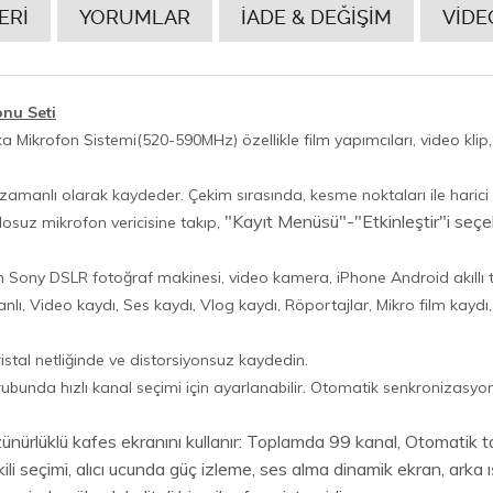
ERİ
YORUMLAR
İADE & DEĞİŞİM
VİDE
nu Seti
krofon Sistemi(520-590MHz) özellikle film yapımcıları, video klip, 
eşzamanlı olarak kaydeder.
Çekim sırasında, kesme noktaları ile harici
"Kayıt Menüsü"-"Etkinleştir"i seçebi
osuz mikrofon vericisine takıp,
Sony DSLR fotoğraf makinesi, video kamera, iPhone Android akıllı te
 Video kaydı, Ses kaydı, Vlog kaydı, Röportajlar, Mikro film kaydı, P
ristal netliğinde ve distorsiyonsuz kaydedin.
grubunda hızlı kanal seçimi için ayarlanabilir. Otomatik senkronizasyo
nürlüklü kafes ekranını kullanır: Toplamda 99 kanal, Otomatik 
ili seçimi, alıcı ucunda güç izleme, ses alma dinamik ekran, arka 