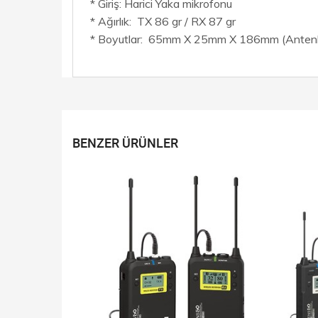
* Giriş: Harici Yaka mikrofonu
* Ağırlık: TX 86 gr / RX 87 gr
* Boyutlar: 65mm X 25mm X 186mm (Antenl
BENZER ÜRÜNLER