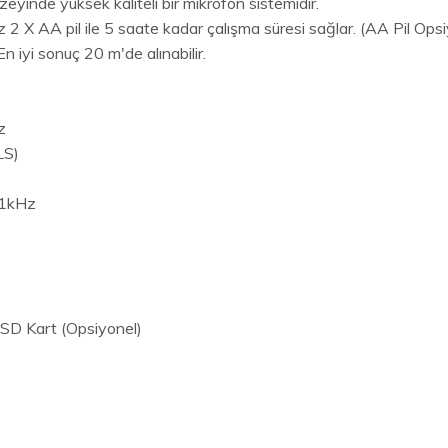
zeyinde yüksek kaliteli bir mikrofon sistemidir.
2 X AA pil ile 5 saate kadar çalışma süresi sağlar. (AA Pil Opsi
 iyi sonuç 20 m'de alınabilir.
z
LS)
,1kHz
D Kart (Opsiyonel)