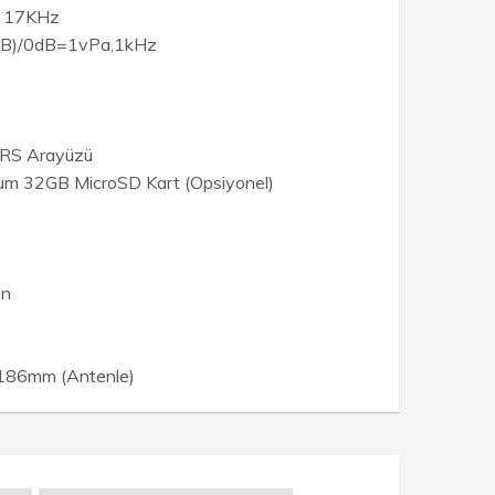
 - 17KHz
-3dB)/0dB=1vPa,1kHz
TRS Arayüzü
m 32GB MicroSD Kart (Opsiyonel)
en
186mm (Antenle)