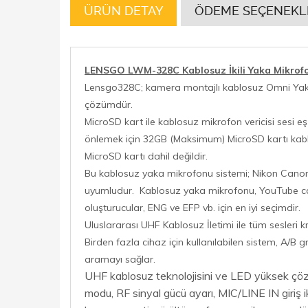
ÜRÜN DETAY
ÖDEME SEÇENEKL
LENSGO LWM-328C Kablosuz İkili Yaka Mikrofo
Lensgo328C; kamera montajlı kablosuz Omni Yaka Mi
çözümdür.
MicroSD kart ile kablosuz mikrofon vericisi sesi 
önlemek için 32GB (Maksimum) MicroSD kartı kabl
MicroSD kartı dahil değildir.
Bu kablosuz yaka mikrofonu sistemi; Nikon Canon 
uyumludur. Kablosuz yaka mikrofonu, YouTube canlı,
oluşturucular, ENG ve EFP vb. için en iyi seçimdir.
Uluslararası UHF Kablosuz İletimi ile tüm sesleri k
Birden fazla cihaz için kullanılabilen sistem, A/B 
aramayı sağlar.
UHF kablosuz teknolojisini ve LED yüksek çözü
modu, RF sinyal gücü ayarı, MIC/LINE IN giriş ik