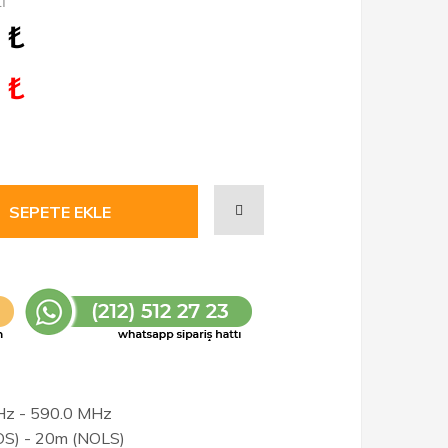
İ
₺
₺
Hz - 590.0 MHz
OS) - 20m (NOLS)