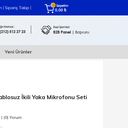
0
Sepetim
|
|
m
Sipariş Takip
₺
0,00
Yeni Ürünler
osuz İkili Yaka Mikrofonu Seti
n
|
(0)
Yorum