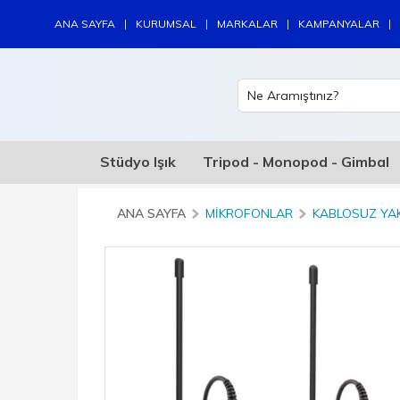
|
|
|
|
ANA SAYFA
KURUMSAL
MARKALAR
KAMPANYALAR
Stüdyo Işık
Tripod - Monopod - Gimbal
ANA SAYFA
MIKROFONLAR
KABLOSUZ YA