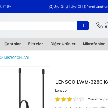
|
|
Üye Girişi
Üye Ol
Şifremi Unuttu
İLETİŞİM
Çantalar
Filtreler
Diğer Ürünler
Mikrofonlar
KA MIKROFONLARI
LENSGO LWM-328C Kabl
Lensgo
Yorum Yapı