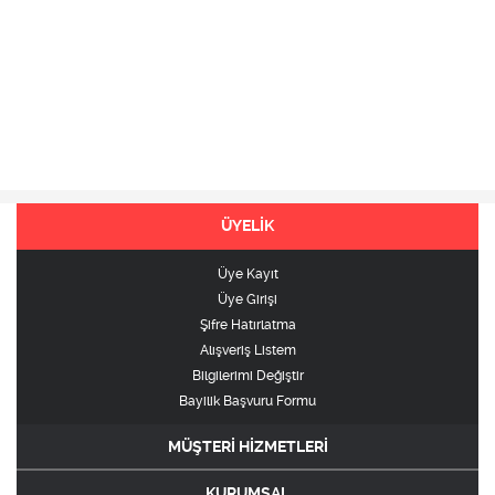
ÜYELİK
Üye Kayıt
Üye Girişi
Şifre Hatırlatma
Alışveriş Listem
Bilgilerimi Değiştir
Bayilik Başvuru Formu
MÜŞTERİ HİZMETLERİ
KURUMSAL