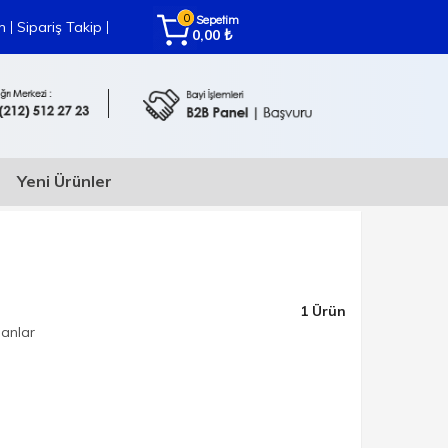
0
Sepetim
|
|
m
Sipariş Takip
₺
0,00
Yeni Ürünler
1
Ürün
lanlar