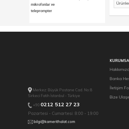
mikrofonlar ve
teleprompter
KURUMSA
Hakkımız
Banka Hes
İletişim F
Merkez: Büyük Postane Cad. No:8
Sirkeci Fatih İstanbul - Türkiye
Bize Ulaşı
0212 512 27 23
+90
Pazartesi - Cumartesi: 8:00 - 19:00
bilgi@kamerithalat.com