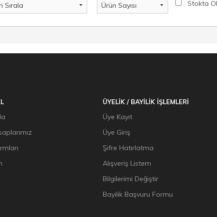
Stokta O
L
ÜYELİK / BAYİLİK İŞLEMLERİ
da
Üye Kayıt
aplarımız
Üye Giriş
ormları
Şifre Hatırlatma
n
Alışveriş Listem
Bilgilerimi Değiştir
Bayilik Başvuru Formu