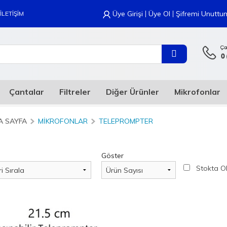
|
|
Üye Girişi
Üye Ol
Şifremi Unuttu
İLETİŞİM
Çantalar
Filtreler
Diğer Ürünler
Mikrofonlar
A SAYFA
MIKROFONLAR
TELEPROMPTER
Göster
Stokta O