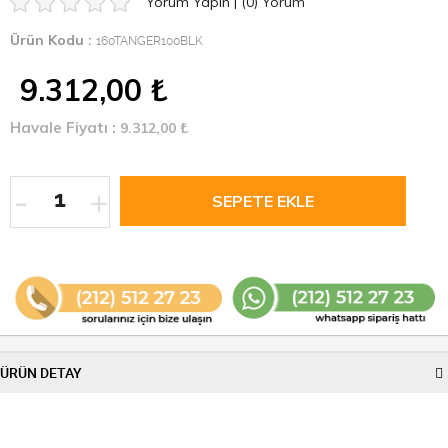
Yorum Yapın
|
(0)
Yorum
Ürün Kodu :
160TANGER100BLK
9.312,00
₺
Havale Fiyatı :
9.312,00
₺
-
+
ÜRÜN DETAY