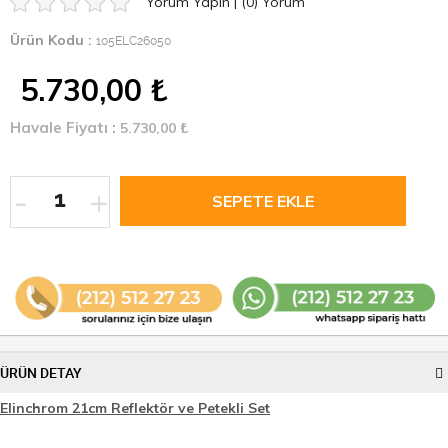
Yorum Yapın
|
(0)
Yorum
Ürün Kodu :
105ELC26050
5.730,00
₺
Havale Fiyatı :
5.730,00
₺
-
+
ÜRÜN DETAY
Elinchrom 21cm Reflektör ve Petekli Set