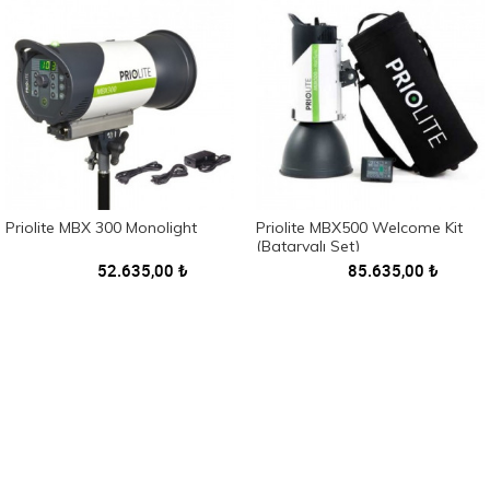
Priolite MBX 300 Monolight
Priolite MBX500 Welcome Kit
(Bataryalı Set)
52.635,00
₺
85.635,00
₺