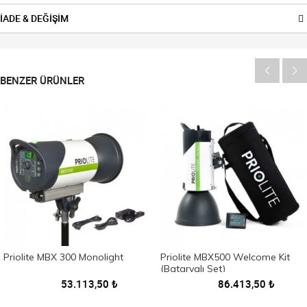
İADE & DEĞİŞİM
BENZER ÜRÜNLER
Priolite MBX 300 Monolight
Priolite MBX500 Welcome Kit
(Bataryalı Set)
53.113,50
₺
86.413,50
₺