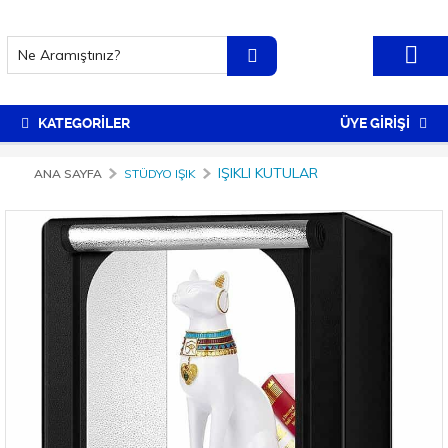
KATEGORİLER
ÜYE GİRİŞİ
IŞIKLI KUTULAR
ANA SAYFA
STÜDYO IŞIK