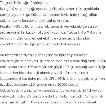
Taşınabilir fotoğraf stüdyosu.
Işık gücü ve parlaklığı ayarlanabilir; mücevher, takı, ayakkabı,
çanta, yiyecek, gözlük, saat, kozmetik vb. ürün fotoğrafları
çekiminde kullanılabilen portatif ışıklı kutu.
Fositan F60 II, 60 cm uzunluk, genişlik ve yüksekliğe sahip,
profesyonel bir küçük fotoğraf kabinidir. Yaklaşık 45 X 45 cm
boyutlarındaki ürünleri çekebilir ve karmaşık araka plan
aydınlatmaları ile uğraşmak zorunda kalmazsınız.
Bu fotoğraf stüdyosu; yüksek yansıtıcılığa sahip kumaşla
kaplanmıştır ve hareketli ışık panosunda eşit olarak dağıtılmış 5600K
renk ısısına sahip 126 adet yüksek güçlü LED ışık kaynağı vardır. Işığı
kutunun her köşesine eşit olarak yayabilir.
Sıradan bir ışık
kutusundan 3 kat daha parlak.
CRI ≥ 95 ile ürünün gerçek rengini en
üst düzeye çıkarır. LED ışıkların ömrü 50.000 saattir.
Çok açılı çekimleriniz için kutunun üstünde ve önünde 90° dikey ve
yatay çekim desteği için çekim delikleri bulunmaktadır.
Ayrıca farklı
zeminlerdeki çekim ihtiyaçlarınızı karşılamak için 6 adet yüksek