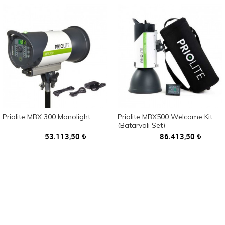
Priolite MBX 300 Monolight
Priolite MBX500 Welcome Kit
(Bataryalı Set)
53.113,50
₺
86.413,50
₺