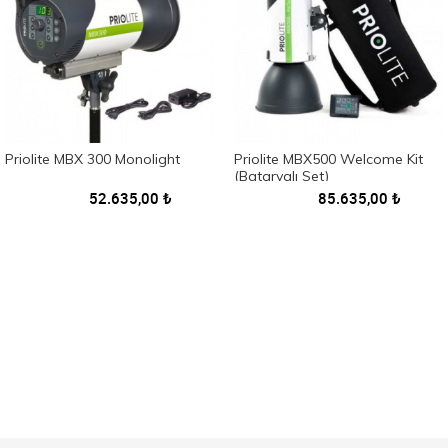
Priolite MBX 300 Monolight
Priolite MBX500 Welcome Kit
(Bataryalı Set)
52.635,00
₺
85.635,00
₺