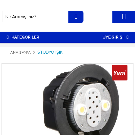
KATEGORİLER
ÜYE GİRİŞİ
STÜDYO IŞIK
ANA SAYFA