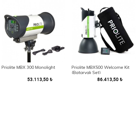
Priolite MBX 300 Monolight
Priolite MBX500 Welcome Kit
(Bataryalı Set)
53.113,50
₺
86.413,50
₺