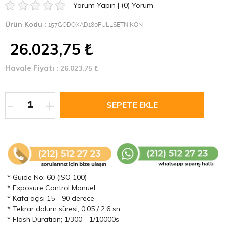
Yorum Yapın
|
(0)
Yorum
Ürün Kodu :
157GODOXAD180FULLSETNİKON
26.023,75
₺
Havale Fiyatı :
26.023,75
₺
-
+
* Guide No: 60 (ISO 100)
* Exposure Control Manuel
* Kafa açısı 15 - 90 derece
* Tekrar dolum süresi; 0.05 / 2.6 sn
* Flash Duration; 1/300 - 1/10000s