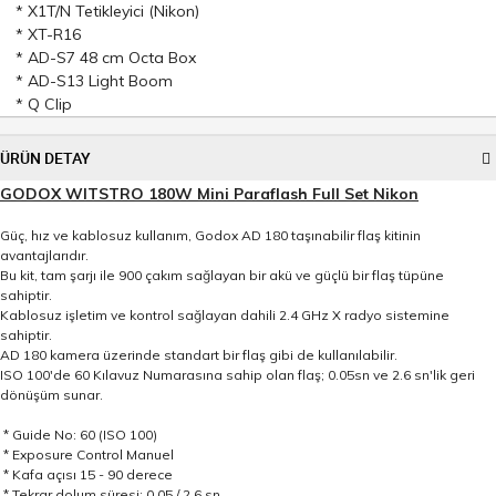
* X1T/N Tetikleyici (Nikon)
* XT-R16
* AD-S7 48 cm Octa Box
* AD-S13 Light Boom
* Q Clip
ÜRÜN DETAY
GODOX WITSTRO 180W Mini Paraflash Full Set Nikon
Güç, hız ve kablosuz kullanım, Godox AD 180 taşınabilir flaş kitinin
avantajlarıdır.
Bu kit, tam şarjı ile 900 çakım sağlayan bir akü ve güçlü bir flaş tüpüne
sahiptir.
Kablosuz işletim ve kontrol sağlayan dahili 2.4 GHz X radyo sistemine
sahiptir.
AD 180 kamera üzerinde standart bir flaş gibi de kullanılabilir.
ISO 100'de 60 Kılavuz Numarasına sahip olan flaş; 0.05sn ve 2.6 sn'lik geri
dönüşüm sunar.
* Guide No: 60 (ISO 100)
* Exposure Control Manuel
* Kafa açısı 15 - 90 derece
* Tekrar dolum süresi; 0.05 / 2.6 sn