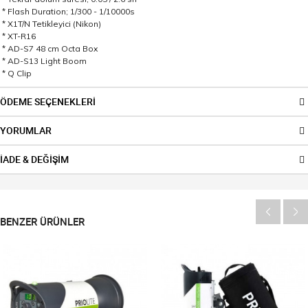
* Flash Duration; 1/300 - 1/10000s
* X1T/N Tetikleyici (Nikon)
* XT-R16
* AD-S7 48 cm Octa Box
* AD-S13 Light Boom
* Q Clip
ÖDEME SEÇENEKLERİ
YORUMLAR
İADE & DEĞİŞİM
BENZER ÜRÜNLER