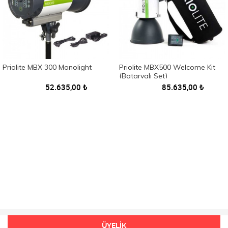
Priolite MBX 300 Monolight
Priolite MBX500 Welcome Kit
(Bataryalı Set)
52.635,00
₺
85.635,00
₺
ÜYELİK