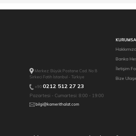
KURUMSA
Hakkımız
Banka Hes
İletişim F
Merkez: Büyük Postane Cad. No:8
Sirkeci Fatih İstanbul - Türkiye
Bize Ulaşı
0212 512 27 23
+90
Pazartesi - Cumartesi: 8:00 - 19:00
bilgi@kamerithalat.com