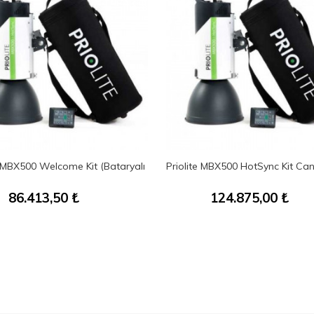
e MBX500 Welcome Kit (Bataryalı
Priolite MBX500 HotSync Kit Ca
86.413,50
₺
124.875,00
₺