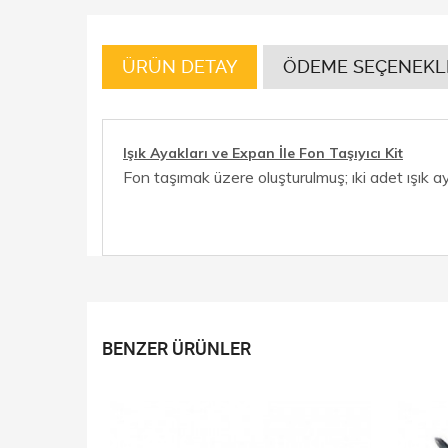
ÜRÜN DETAY
ÖDEME SEÇENEKL
Işık Ayakları ve Expan İle Fon Taşıyıcı Kit
Fon taşımak üzere oluşturulmuş; ıki adet ışık a
BENZER ÜRÜNLER