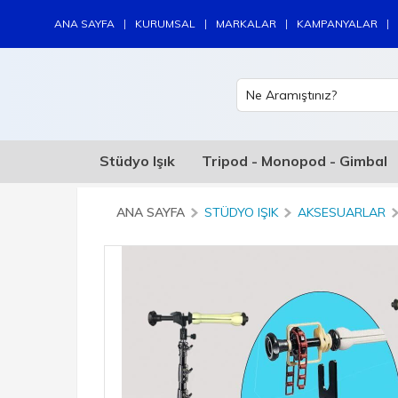
|
|
|
|
ANA SAYFA
KURUMSAL
MARKALAR
KAMPANYALAR
Stüdyo Işık
Tripod - Monopod - Gimbal
ANA SAYFA
STÜDYO IŞIK
AKSESUARLAR