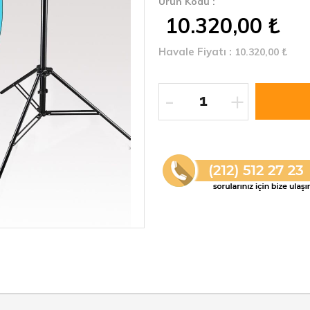
Ürün Kodu :
10.320,00
₺
Havale Fiyatı :
10.320,00
₺
-
+