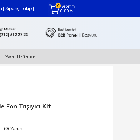
0
Sepetim
|
|
m
Sipariş Takip
₺
0,00
Yeni Ürünler
le Fon Taşıyıcı Kit
n
|
(0)
Yorum