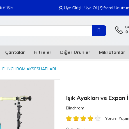
|
|
Üye Girişi
Üye Ol
Şifremi Unuttu
İLETİŞİM
Çantalar
Filtreler
Diğer Ürünler
Mikrofonlar
ELINCHROM AKSESUARLARI
Işık Ayakları ve Expan İ
Elinchrom
Yorum Yapı