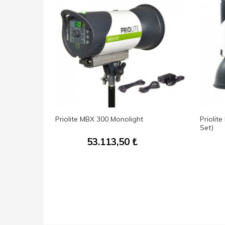
İçin
Priolite MBX 300 Monolight
Priolit
5-A)
Set)
53.113,50
₺