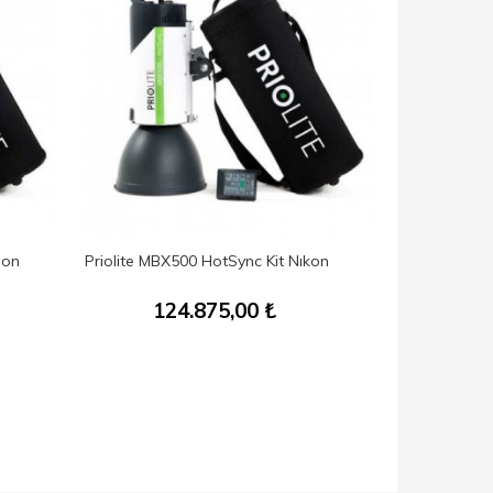
non
Priolite MBX500 HotSync Kit Nıkon
NEEWER 55cm
124.875,00
₺
6.