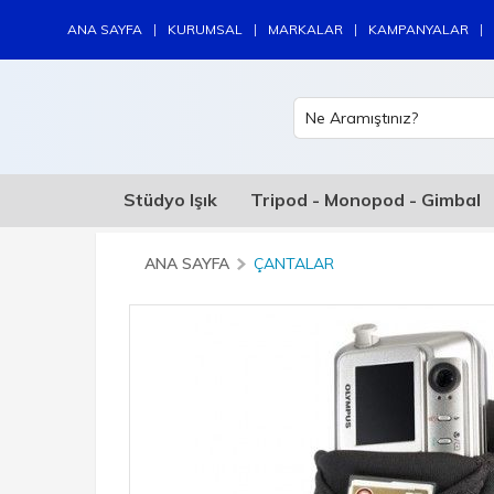
|
|
|
|
ANA SAYFA
KURUMSAL
MARKALAR
KAMPANYALAR
Stüdyo Işık
Tripod - Monopod - Gimbal
ANA SAYFA
ÇANTALAR