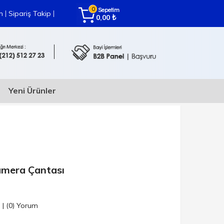
0
Sepetim
|
|
m
Sipariş Takip
₺
0,00
Yeni Ürünler
mera Çantası
n
|
(0)
Yorum