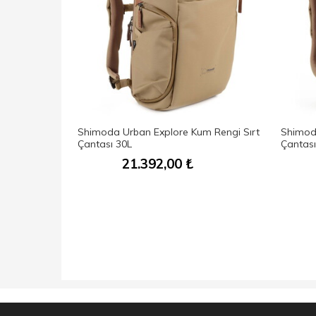
21
Shimoda Urban Explore Kum Rengi Sırt
Shimoda
Siyah Çanta
Çantası 30L
Çantası
21.392,00
₺