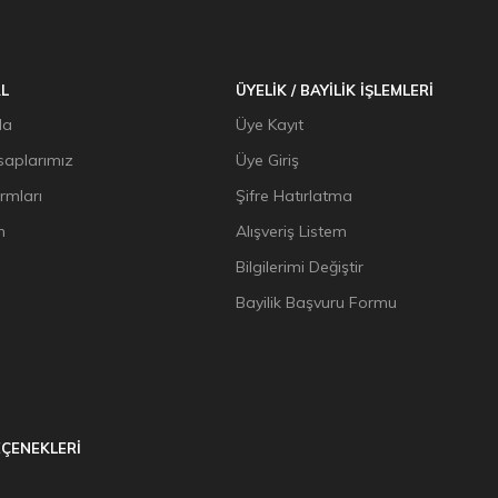
L
ÜYELİK / BAYİLİK İŞLEMLERİ
da
Üye Kayıt
aplarımız
Üye Giriş
ormları
Şifre Hatırlatma
n
Alışveriş Listem
Bilgilerimi Değiştir
Bayilik Başvuru Formu
ÇENEKLERİ