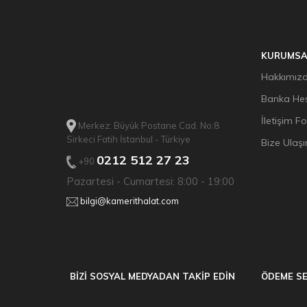
KURUMSA
Hakkımız
Banka Hes
İletişim F
Merkez: Büyük Postane Cad. No:8
Sirkeci Fatih İstanbul - Türkiye
Bize Ulaşı
0212 512 27 23
+90
Pazartesi - Cumartesi: 8:00 - 19:00
bilgi@kamerithalat.com
BİZİ SOSYAL MEDYADAN TAKİP EDİN
ÖDEME SE