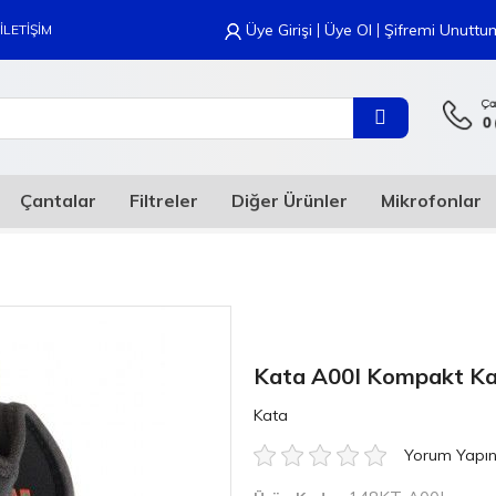
|
|
Üye Girişi
Üye Ol
Şifremi Unuttu
İLETİŞİM
Çantalar
Filtreler
Diğer Ürünler
Mikrofonlar
Kata A00I Kompakt Ka
Kata
Yorum Yapı