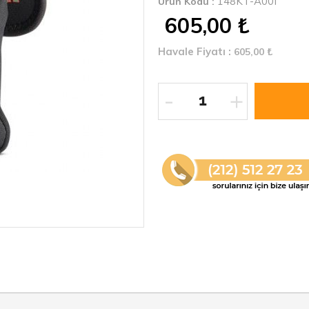
148KT-A00I
Ürün Kodu :
605,00
₺
Havale Fiyatı :
605,00
₺
-
+