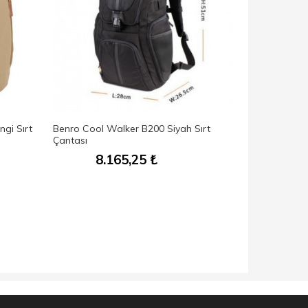
gi Sırt
Benro Cool Walker B200 Siyah Sırt
Benro Ranger
Çantası
8.165,25
₺
14