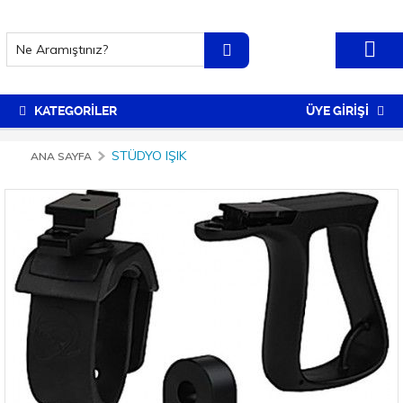
KATEGORİLER
ÜYE GİRİŞİ
STÜDYO IŞIK
ANA SAYFA