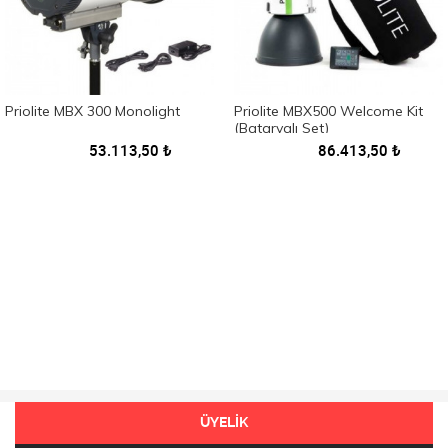
Priolite MBX 300 Monolight
Priolite MBX500 Welcome Kit
(Bataryalı Set)
53.113,50
₺
86.413,50
₺
ÜYELİK