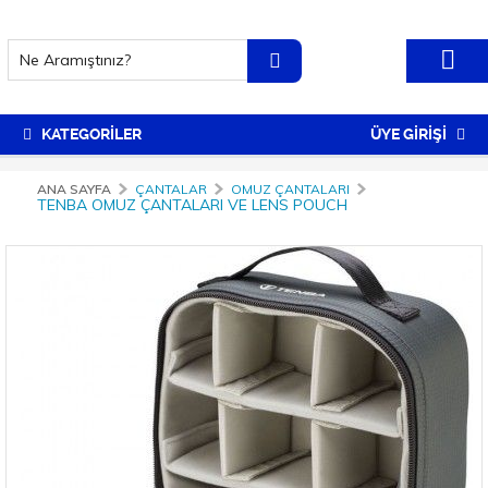
KATEGORİLER
ÜYE GİRİŞİ
ANA SAYFA
ÇANTALAR
OMUZ ÇANTALARI
TENBA OMUZ ÇANTALARI VE LENS POUCH