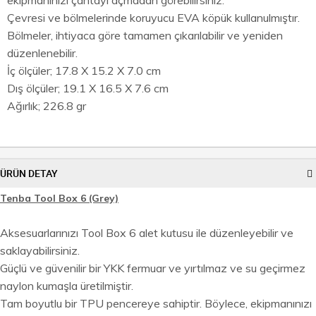
Çevresi ve bölmelerinde koruyucu EVA köpük kullanulmıştır.
Bölmeler, ihtiyaca göre tamamen çıkarılabilir ve yeniden
düzenlenebilir.
İç ölçüler; 17.8 X 15.2 X 7.0 cm
Dış ölçüler; 19.1 X 16.5 X 7.6 cm
Ağırlık; 226.8 gr
ÜRÜN DETAY
Tenba Tool Box 6 (Grey)
Aksesuarlarınızı Tool Box 6 alet kutusu ile düzenleyebilir ve
saklayabilirsiniz.
Güçlü ve güvenilir bir YKK fermuar ve yırtılmaz ve su geçirmez
naylon kumaşla üretilmiştir.
Tam boyutlu bir TPU pencereye sahiptir. Böylece, ekipmanınızı