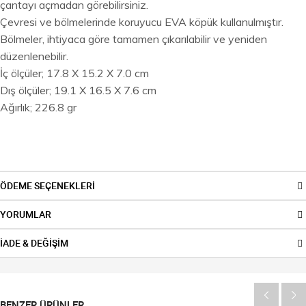
çantayı açmadan görebilirsiniz.
Çevresi ve bölmelerinde koruyucu EVA köpük kullanulmıştır.
Bölmeler, ihtiyaca göre tamamen çıkarılabilir ve yeniden
düzenlenebilir.
İç ölçüler; 17.8 X 15.2 X 7.0 cm
Dış ölçüler; 19.1 X 16.5 X 7.6 cm
Ağırlık; 226.8 gr
ÖDEME SEÇENEKLERİ
YORUMLAR
İADE & DEĞİŞİM
BENZER ÜRÜNLER