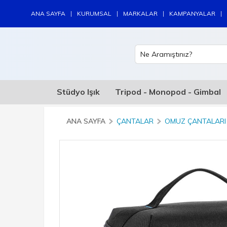
|
|
|
|
ANA SAYFA
KURUMSAL
MARKALAR
KAMPANYALAR
Stüdyo Işık
Tripod - Monopod - Gimbal
ANA SAYFA
ÇANTALAR
OMUZ ÇANTALARI