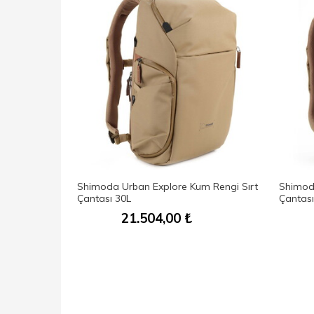
21
Shimoda Urban Explore Kum Rengi Sırt
Shimoda
Siyah Çanta
Çantası 30L
Çantası
21.504,00
₺