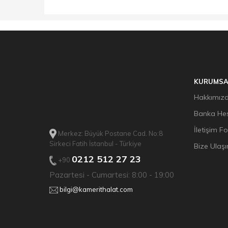
KURUMSA
Hakkımız
Banka Hes
İletişim F
Merkez: Büyük Postane Cad. No:8
Sirkeci Fatih İstanbul - Türkiye
Bize Ulaşı
0212 512 27 23
+90
Pazartesi - Cumartesi: 8:00 - 19:00
bilgi@kamerithalat.com