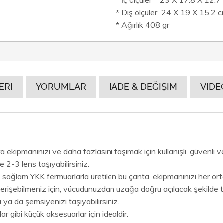
* Dış ölçüler 24 X 19 X 15.2 
* Ağırlık 408 gr
ERİ
YORUMLAR
İADE & DEĞİŞİM
VİDE
ipmanınızı ve daha fazlasını taşımak için kullanışlı, güvenli ve
2-3 lens taşıyabilirsiniz.
ve sağlam YKK fermuarlarla üretilen bu çanta, ekipmanınızı her o
e erişebilmeniz için, vücudunuzdan uzağa doğru açılacak şekilde t
u ya da şemsiyenizi taşıyabilirsiniz.
ar gibi küçük aksesuarlar için idealdir.