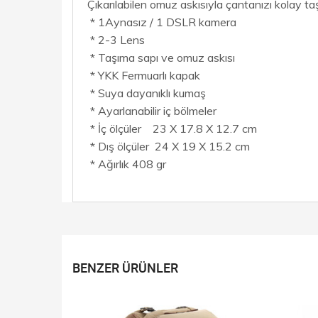
Çıkarılabilen omuz askısıyla çantanızı kolay taş
* 1Aynasız / 1 DSLR kamera
* 2-3 Lens
* Taşıma sapı ve omuz askısı
* YKK Fermuarlı kapak
* Suya dayanıklı kumaş
* Ayarlanabilir iç bölmeler
* İç ölçüler 23 X 17.8 X 12.7 cm
* Dış ölçüler 24 X 19 X 15.2 cm
* Ağırlık 408 gr
BENZER ÜRÜNLER