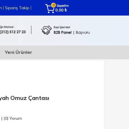
0
Sepetim
|
|
m
Sipariş Takip
₺
0,00
Yeni Ürünler
iyah Omuz Çantası
n
|
(0)
Yorum