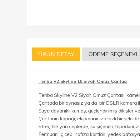
ÜRÜN DETAY
ÖDEME SEÇENEKL
Tenba V2 Skyline 10 Siyah Omuz Çantası
Tenba Skyline V2 Siyah Omuz Çantası, kamera ek
Çantada bir aynasız ya da bir DSLR kamera ile 
Suya dayanıklı kumaş, güçlendirilmiş dikişler 
Çantanın kapağı; ekipmanınıza hızlı bir şekild
Streç file yan ceplerde, su şişenizi, tripodunuz
Fermuarlı iç cep, hafıza kartları, yedek bataryal