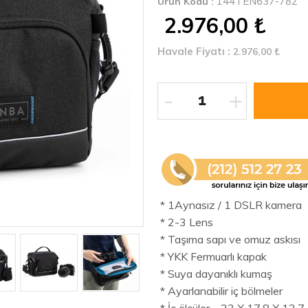
144TEN637-782
Ürün Kodu :
2.976,00
₺
Havale Fiyatı :
2.976,00
₺
-
+
* 1Aynasız / 1 DSLR kamera
* 2-3 Lens
* Taşıma sapı ve omuz askısı
* YKK Fermuarlı kapak
* Suya dayanıklı kumaş
* Ayarlanabilir iç bölmeler
* İç ölçüler 23 X 17.8 X 12.7