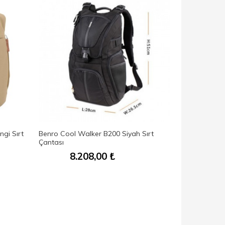
gi Sırt
Benro Cool Walker B200 Siyah Sırt
Benro Ranger
Çantası
8.208,00
₺
15