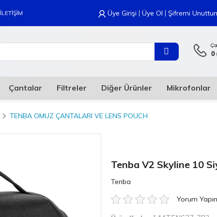
|
|
Üye Girişi
Üye Ol
Şifremi Unuttu
İLETİŞİM
Çantalar
Filtreler
Diğer Ürünler
Mikrofonlar
TENBA OMUZ ÇANTALARI VE LENS POUCH
Tenba V2 Skyline 10 S
Tenba
Yorum Yapı