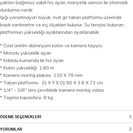
yükten bağımsız sabit hız ayarı, manyetik sensör ile otomatik
durdurma vardır.
Işığı yansıtmayan büyük, mat gri taban platformu üzerinde
basılı santimetre ve inç ölçekleri bulunur. Su terazisi bulunan
platformun yüksekliği ayaklarından ayarlanabilir.
* Özel üretim alüminyum kolon ve kamera taşıyıcı
* Motorlu yükseklik ayarı
* Kablolu kumanda ile hız ayarı
* Kolon yüksekliği 1.80 m
* Kamera montaj plakası 130 X 78 mm
* Taban platformu (G X Y X D) 90 X 3.8 X 73 cm
* 1/4" - 3/8" ters çevrilebilir kamera montaj vidası
* Taşıma kapasitesi 8 kg
ÖDEME SEÇENEKLERİ
YORUMLAR