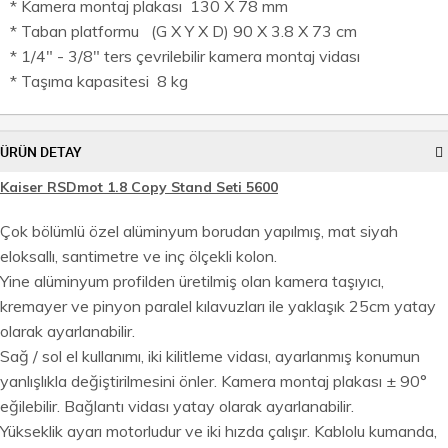
* Kamera montaj plakası 130 X 78 mm
* Taban platformu (G X Y X D) 90 X 3.8 X 73 cm
* 1/4" - 3/8" ters çevrilebilir kamera montaj vidası
* Taşıma kapasitesi 8 kg
ÜRÜN DETAY
Kaiser RSDmot 1.8 Copy Stand Seti 5600
Çok bölümlü özel alüminyum borudan yapılmış, mat siyah
eloksallı, santimetre ve inç ölçekli kolon.
Yine alüminyum profilden üretilmiş olan kamera taşıyıcı,
kremayer ve pinyon paralel kılavuzları ile yaklaşık 25cm yatay
olarak ayarlanabilir.
Sağ / sol el kullanımı, iki kilitleme vidası, ayarlanmış konumun
yanlışlıkla değiştirilmesini önler. Kamera montaj plakası ± 90°
eğilebilir. Bağlantı vidası yatay olarak ayarlanabilir.
Yükseklik ayarı motorludur ve iki hızda çalışır. Kablolu kumanda,