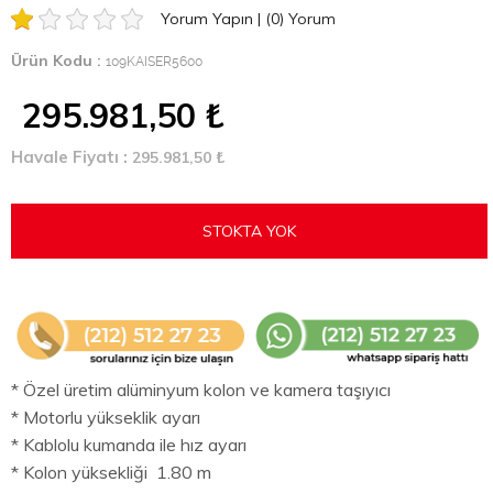
Yorum Yapın
|
(0)
Yorum
Ürün Kodu :
109KAISER5600
295.981,50
₺
Havale Fiyatı :
295.981,50
₺
STOKTA YOK
* Özel üretim alüminyum kolon ve kamera taşıyıcı
* Motorlu yükseklik ayarı
* Kablolu kumanda ile hız ayarı
* Kolon yüksekliği 1.80 m