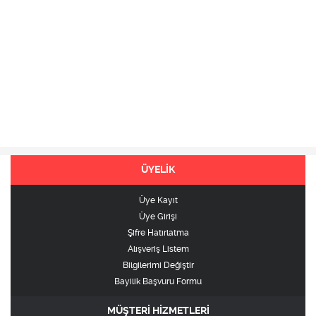
ÜYELİK
Üye Kayıt
Üye Girişi
Şifre Hatırlatma
Alışveriş Listem
Bilgilerimi Değiştir
Bayilik Başvuru Formu
MÜŞTERİ HİZMETLERİ