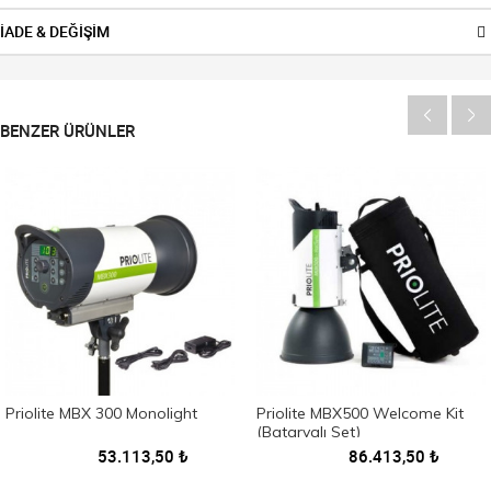
İADE & DEĞİŞİM
BENZER ÜRÜNLER
Priolite MBX 300 Monolight
Priolite MBX500 Welcome Kit
(Bataryalı Set)
53.113,50
₺
86.413,50
₺