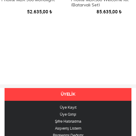
(Bataryalı Set)
52.635,00
₺
85.635,00
₺
ÜYELİK
Üye Kayıt
Üye Girişi
Şifre Hatırlatma
Alışveriş Listem
Bilgilerimi Değiştir