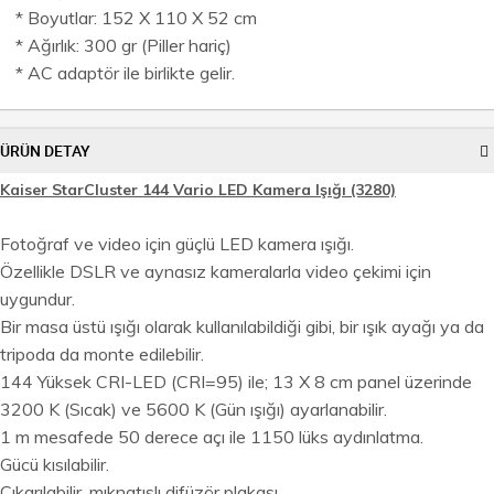
* Boyutlar: 152 X 110 X 52 cm
* Ağırlık: 300 gr (Piller hariç)
* AC adaptör ile birlikte gelir.
ÜRÜN DETAY
Kaiser StarCluster 144 Vario LED Kamera Işığı (3280)
Fotoğraf ve video için güçlü LED kamera ışığı.
Özellikle DSLR ve aynasız kameralarla video çekimi için
uygundur.
Bir masa üstü ışığı olarak kullanılabildiği gibi, bir ışık ayağı ya da
tripoda da monte edilebilir.
144 Yüksek CRI-LED (CRI=95) ile; 13 X 8 cm panel üzerinde
3200 K (Sıcak) ve 5600 K (Gün ışığı) ayarlanabilir.
1 m mesafede 50 derece açı ile 1150 lüks aydınlatma.
Gücü kısılabilir.
Çıkarılabilir, mıknatıslı difüzör plakası.