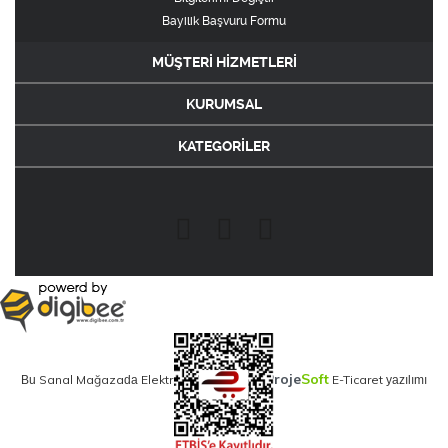
Bayilik Başvuru Formu
MÜŞTERİ HİZMETLERİ
KURUMSAL
KATEGORİLER
Proje
Soft
Sanal Mağaza
Elektronik Ticaret
E-Ticaret
Bu
da
için
yazılımı
kullanılmaktadır.