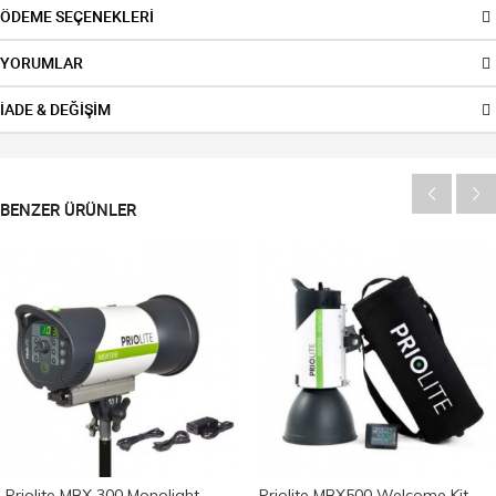
ÖDEME SEÇENEKLERİ
YORUMLAR
İADE & DEĞİŞİM
BENZER ÜRÜNLER
Priolite MBX 300 Monolight
Priolite MBX500 Welcome Kit