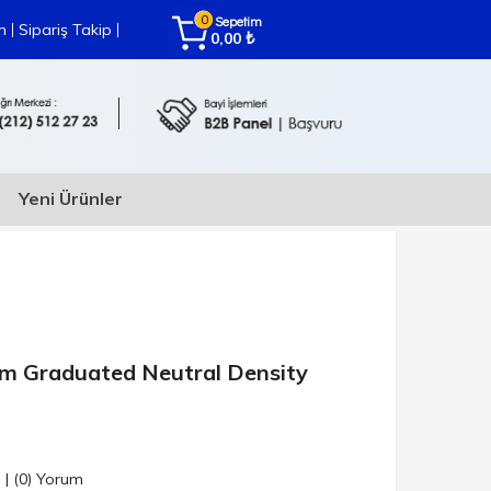
0
Sepetim
|
|
m
Sipariş Takip
₺
0,00
Yeni Ürünler
mm Graduated Neutral Density
n
|
(0)
Yorum