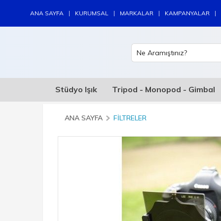
|
|
|
|
ANA SAYFA
KURUMSAL
MARKALAR
KAMPANYALAR
Stüdyo Işık
Tripod - Monopod - Gimbal
ANA SAYFA
FILTRELER