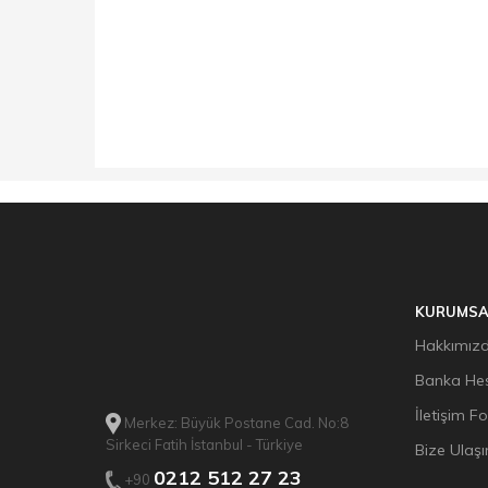
KURUMSA
Hakkımız
Banka Hes
İletişim F
Merkez: Büyük Postane Cad. No:8
Sirkeci Fatih İstanbul - Türkiye
Bize Ulaşı
0212 512 27 23
+90