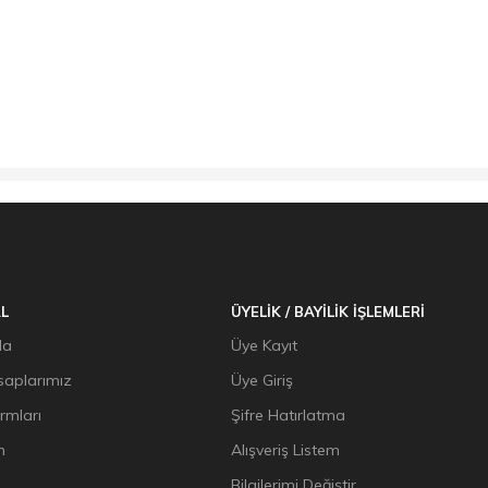
L
ÜYELİK / BAYİLİK İŞLEMLERİ
da
Üye Kayıt
aplarımız
Üye Giriş
ormları
Şifre Hatırlatma
n
Alışveriş Listem
Bilgilerimi Değiştir