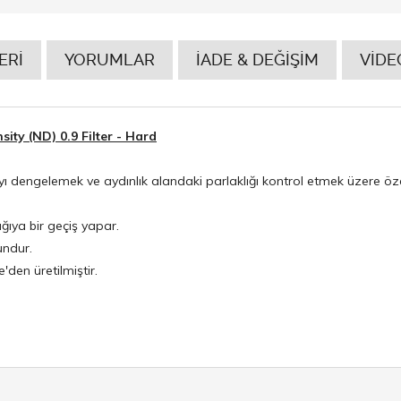
ERİ
YORUMLAR
İADE & DEĞİŞİM
VİDE
ity (ND) 0.9 Filter - Hard
ı dengelemek ve aydınlık alandaki parlaklığı kontrol etmek üzere öze
ğıya bir geçiş yapar.
undur.
e'den üretilmiştir.