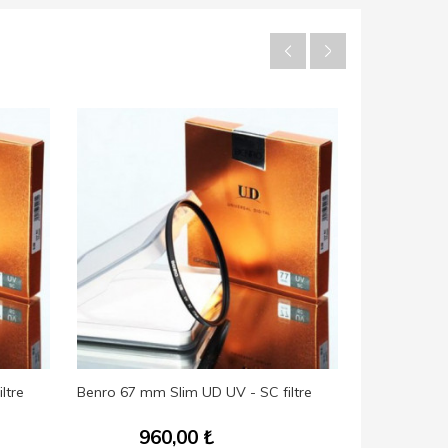
ltre
Benro 67 mm Slim UD UV - SC filtre
Benro 62 mm 
960,00
₺
86