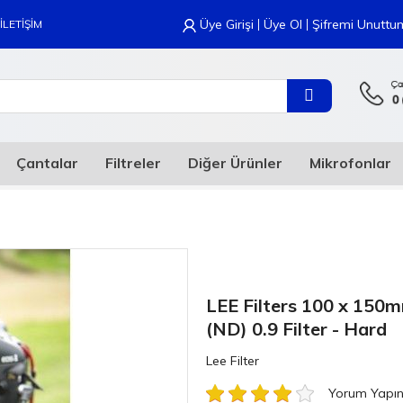
|
|
Üye Girişi
Üye Ol
Şifremi Unuttu
İLETİŞİM
Çantalar
Filtreler
Diğer Ürünler
Mikrofonlar
LEE Filters 100 x 150
(ND) 0.9 Filter - Hard
Lee Filter
Yorum Yapı