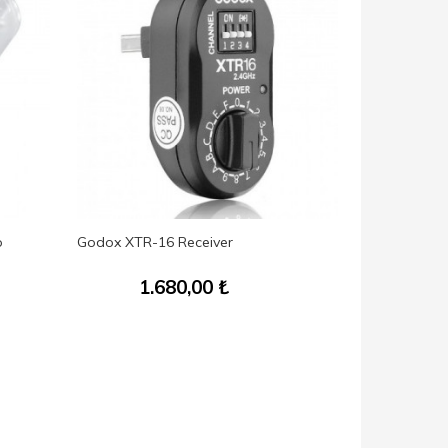
p
Godox XTR-16 Receiver
Godox X1TNI
Trigger
1.680,00
₺
3.