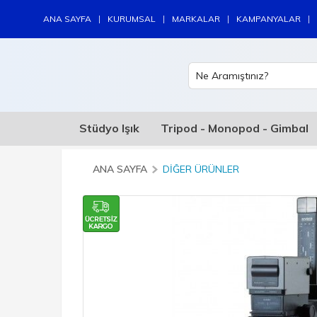
|
|
|
|
ANA SAYFA
KURUMSAL
MARKALAR
KAMPANYALAR
Stüdyo Işık
Tripod - Monopod - Gimbal
ANA SAYFA
DIĞER ÜRÜNLER