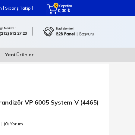
0
Sepetim
|
|
m
Sipariş Takip
₺
0,00
Yeni Ürünler
randizör VP 6005 System-V (4465)
n
|
(0)
Yorum