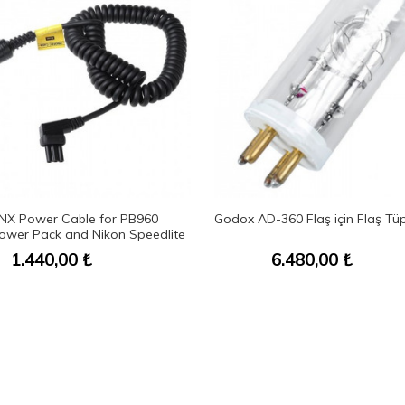
NX Power Cable for PB960
Godox AD-360 Flaş için Flaş Tü
ower Pack and Nikon Speedlite
1.440,00
₺
6.480,00
₺