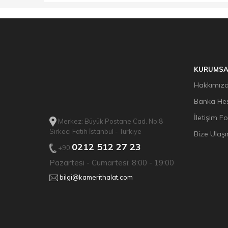
KURUMSA
Hakkımız
Banka Hes
İletişim F
Merkez: Büyük Postane Cad. No:8
Sirkeci Fatih İstanbul - Türkiye
Bize Ulaşı
0212 512 27 23
+90
Pazartesi - Cumartesi: 8:00 - 19:00
bilgi@kamerithalat.com