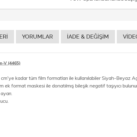
ERİ
YORUMLAR
İADE & DEĞİŞİM
VİDE
m-V (4465)
m'ye kadar tüm film formatları ile kullanılabiler Siyah-Beyaz A
k format maskesi ile donatılmış bileşik negatif taşıyıcı bulunur
 ayarı.
tucu.