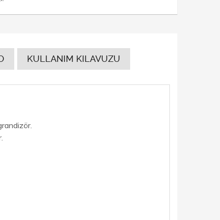
O
KULLANIM KILAVUZU
grandizör.
.