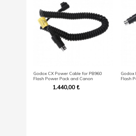
i Çanta
Godox CX Power Cable for PB960
Godox 
Flash Power Pack and Canon
Flash P
Speedlite
1.440,00
₺