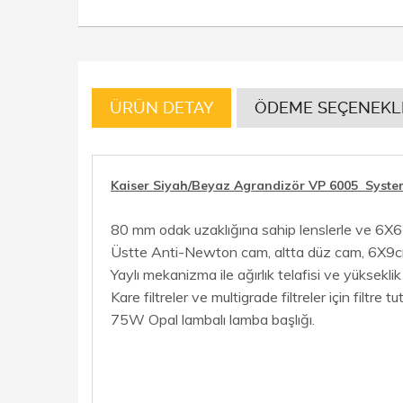
ÜRÜN DETAY
ÖDEME SEÇENEKL
Kaiser Siyah/Beyaz Agrandizör VP 6005 Syste
80 mm odak uzaklığına sahip lenslerle ve 6X6 c
Üstte Anti-Newton cam, altta düz cam, 6X9cm e
Yaylı mekanizma ile ağırlık telafisi ve yükseklik
Kare filtreler ve multigrade filtreler için filtre tu
75W Opal lambalı lamba başlığı.