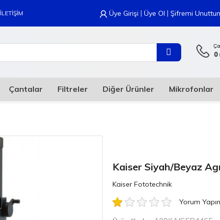
|
|
Üye Girişi
Üye Ol
Şifremi Unuttu
İLETİŞİM
Çantalar
Filtreler
Diğer Ürünler
Mikrofonlar
Kaiser Siyah/Beyaz Ag
Kaiser Fototechnik
Yorum Yapı