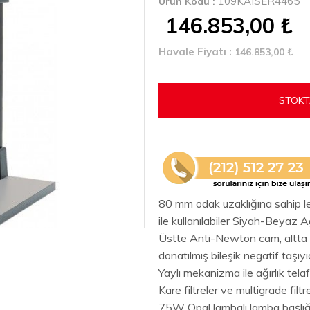
109KAISER4465
Ürün Kodu :
146.853,00
₺
Havale Fiyatı :
146.853,00
₺
STOKT
80 mm odak uzaklığına sahip le
ile kullanılabiler Siyah-Beyaz A
Üstte Anti-Newton cam, altta
donatılmış bileşik negatif taşıyı
Yaylı mekanizma ile ağırlık telaf
Kare filtreler ve multigrade filtre
​75W Opal lambalı lamba başlığ